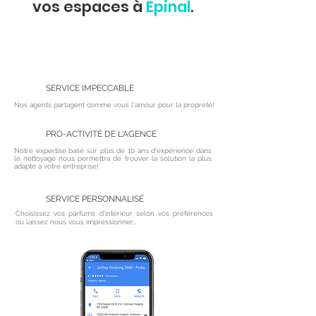
vos
espaces à
Épinal
.
SERVICE IMPECCABLE
Nos agents partagent comme vous l'amour pour la propreté!
PRO-ACTIVITÉ DE L'AGENCE
Notre expertise basé sur plus de 10 ans d'expérience dans
le nettoyage nous permettra de trouver la solution la plus
adapté à votre entreprise!
SERVICE PERSONNALISÉ
Choisissez vos parfums
d'intérieur selon vos préférences
ou laissez nous vous impressionner...