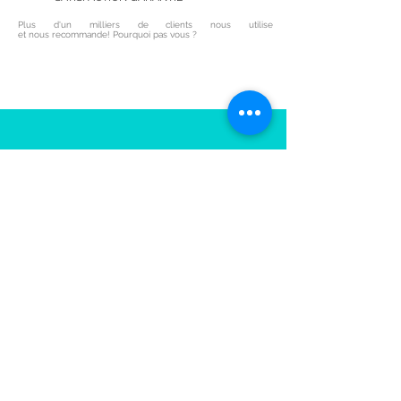
Plus d'un milliers de clients nous utilise
et nous recommande! Pourquoi pas vous ?
Notre zone d'intervention:
Dans un rayon de 50 kilomètres
autour de É
pinal