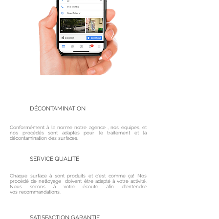
DÉCONTAMINATION
Conformément à la norme notre agence , nos équipes, et
nos procédés sont adaptés pour le traitement et la
décontamination des surfaces.
SERVICE QUALITÉ
Chaque surface à sont produits et c'est comme ça! Nos
procédé de nettoyage doivent être adapté à votre activité.
Nous serons à votre écoute afin d'entendre
vos recommandations.
SATISFACTION GARANTIE