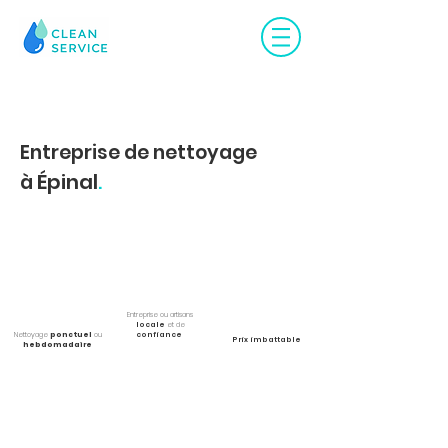
Entreprise de nettoyage
Épinal
à
.
Entreprise ou artisans
locale
et de
Nettoyage
ponctuel
ou
confiance
Prix imbattable
hebdomadaire